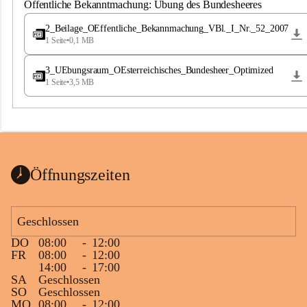
S
Öffentliche Bekanntmachung: Übung des Bundesheeres
t
.
2_Beilage_OEffentliche_Bekannmachung_VBl._I_Nr._52_2007
M
1 Seite
•
0,1 MB
a
g
3_UEbungsraum_OEsterreichisches_Bundesheer_Optimized
d
1 Seite
•
3,5 MB
a
l
e
n
a
Öffnungszeiten
Geschlossen
DO
08:00
-
12:00
FR
08:00
-
12:00
14:00
-
17:00
SA
Geschlossen
SO
Geschlossen
MO
08:00
-
12:00