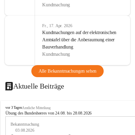
Kundmachung
Fr., 17. Apr. 2026
Kundmachungen auf der elektronischen
Amtstafel über die Anberaumung einer
Bauverhandlung
Kundmachung
Alle Bekanntmachungen sehen
Aktuelle Beiträge
B
vor 3 Tagen
Amtliche Mitteilung
u
Übung des Bundesheeres von 24.08. bis 28.08.2026
c
h
Bekanntmachung
-
03.08.2026