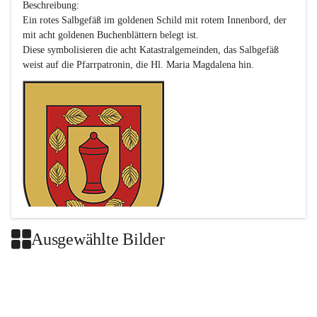
Beschreibung:

Ein rotes Salbgefäß im goldenen Schild mit rotem Innenbord, der 
mit acht goldenen Buchenblättern belegt ist.

Diese symbolisieren die acht Katastralgemeinden, das Salbgefäß 
Ausgewählte Bilder
Das neue Wappen ist eine Verschmelzung der Wappen der ehemals 
selbstständigen Gemeinden Buch-Geiseldorf und St. Magdalena.
