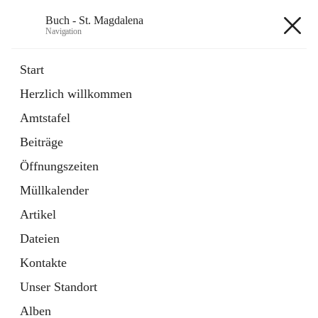
Buch - St. Magdalena
Navigation
Buch - St. Magdalena
Start
Herzlich willkommen
Gemeinde
Amtstafel
11 Schnellzugriffe
Beiträge
Bürgerservice
10 Schnellzugriffe
Öffnungszeiten
Müllkalender
+6
Artikel
Dateien
Kontakte
Unser Standort
Hauptadresse
Alben