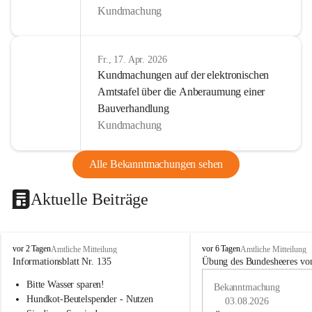
Kundmachung
Fr., 17. Apr. 2026
Kundmachungen auf der elektronischen
Amtstafel über die Anberaumung einer
Bauverhandlung
Kundmachung
Alle Bekanntmachungen sehen
Aktuelle Beiträge
B
B
vor 2 Tagen
vor 6 Tagen
Amtliche Mitteilung
Amtliche Mitteilung
u
u
Informationsblatt Nr. 135
Übung des Bundesheeres von
c
c
Bitte Wasser sparen!
h
h
Bekanntmachung
-
-
Hundkot-Beutelspender - Nutzen 
03.08.2026