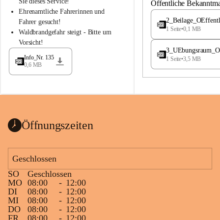
S
S
Sie dieses Service!
Öffentliche Bekanntm
t
t
Ehrenamtliche Fahrerinnen und 
.
.
2_Beilage_OEffent
Fahrer gesucht!
M
M
1 Seite
•
0,1 MB
Waldbrandgefahr steigt - Bitte um 
a
a
Vorsicht!
g
g
3_UEbungsraum_OEs
d
d
Info_Nr. 135
1 Seite
•
3,5 MB
a
a
0,6 MB
l
l
e
e
n
n
a
a
Öffnungszeiten
Geschlossen
SO
Geschlossen
MO
08:00
-
12:00
DI
08:00
-
12:00
MI
08:00
-
12:00
DO
08:00
-
12:00
FR
08:00
-
12:00