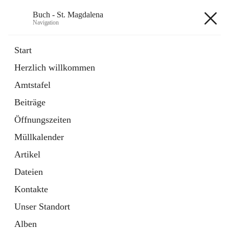
Buch - St. Magdalena
Navigation
Buch - St. Magdalena
Start
Herzlich willkommen
Gemeinde
Amtstafel
11 Schnellzugriffe
Beiträge
Bürgerservice
10 Schnellzugriffe
Öffnungszeiten
Müllkalender
+6
Artikel
Dateien
Kontakte
Unser Standort
Hauptadresse
Alben