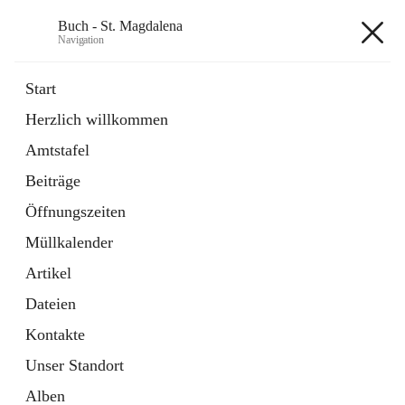
Buch - St. Magdalena
Navigation
Buch - St. Magdalena
Start
Herzlich willkommen
Gemeinde
Amtstafel
11 Schnellzugriffe
Beiträge
Bürgerservice
10 Schnellzugriffe
Öffnungszeiten
Müllkalender
+6
Artikel
Dateien
Kontakte
Unser Standort
Hauptadresse
Alben