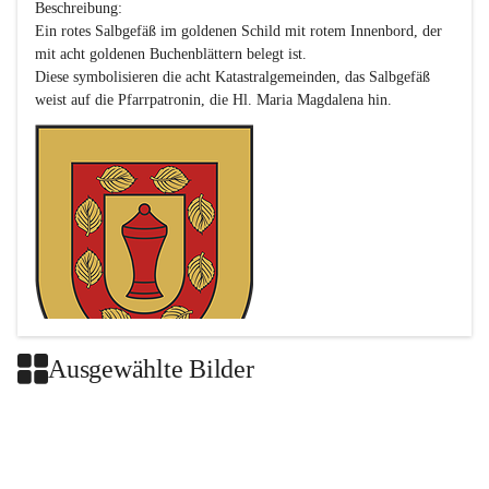
Beschreibung:

Ein rotes Salbgefäß im goldenen Schild mit rotem Innenbord, der 
mit acht goldenen Buchenblättern belegt ist.

Diese symbolisieren die acht Katastralgemeinden, das Salbgefäß 
Ausgewählte Bilder
Das neue Wappen ist eine Verschmelzung der Wappen der ehemals 
selbstständigen Gemeinden Buch-Geiseldorf und St. Magdalena.
