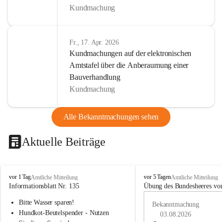
Kundmachung
Fr., 17. Apr. 2026
Kundmachungen auf der elektronischen
Amtstafel über die Anberaumung einer
Bauverhandlung
Kundmachung
Alle Bekanntmachungen sehen
Aktuelle Beiträge
B
B
vor 1 Tag
vor 5 Tagen
Amtliche Mitteilung
Amtliche Mitteilung
u
u
Informationsblatt Nr. 135
Übung des Bundesheeres von
c
c
Bitte Wasser sparen!
h
h
Bekanntmachung
-
-
Hundkot-Beutelspender - Nutzen 
03.08.2026