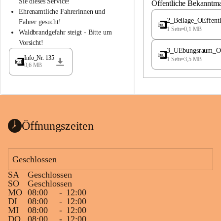
S
S
Sie dieses Service!
Öffentliche Bekanntm
t
t
Ehrenamtliche Fahrerinnen und 
.
.
2_Beilage_OEffent
Fahrer gesucht!
M
M
1 Seite
•
0,1 MB
Waldbrandgefahr steigt - Bitte um 
a
a
Vorsicht!
g
g
3_UEbungsraum_OEs
d
d
Info_Nr. 135
1 Seite
•
3,5 MB
a
a
0,6 MB
l
l
e
e
n
n
a
a
Öffnungszeiten
Geschlossen
SA
Geschlossen
SO
Geschlossen
MO
08:00
-
12:00
DI
08:00
-
12:00
MI
08:00
-
12:00
DO
08:00
-
12:00