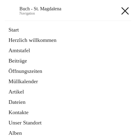
Buch - St. Magdalena
Navigation
Buch - St. Magdalena
Start
Herzlich willkommen
Gemeinde
Amtstafel
11 Schnellzugriffe
Beiträge
Bürgerservice
10 Schnellzugriffe
Öffnungszeiten
Müllkalender
+6
Artikel
Dateien
Kontakte
Unser Standort
Hauptadresse
Alben