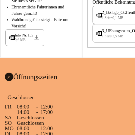
S
S
Sie dieses Service!
Öffentliche Bekanntm
t
t
Ehrenamtliche Fahrerinnen und 
.
.
2_Beilage_OEffent
Fahrer gesucht!
M
M
1 Seite
•
0,1 MB
Waldbrandgefahr steigt - Bitte um 
a
a
Vorsicht!
g
g
3_UEbungsraum_OEs
d
d
Info_Nr. 135
1 Seite
•
3,5 MB
a
a
0,6 MB
l
l
e
e
n
n
a
a
Öffnungszeiten
Geschlossen
FR
08:00
-
12:00
14:00
-
17:00
SA
Geschlossen
SO
Geschlossen
MO
08:00
-
12:00
DI
08:00
-
12:00