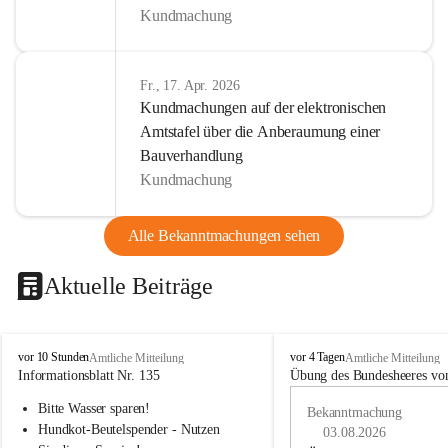
Kundmachung
Fr., 17. Apr. 2026
Kundmachungen auf der elektronischen
Amtstafel über die Anberaumung einer
Bauverhandlung
Kundmachung
Alle Bekanntmachungen sehen
Aktuelle Beiträge
B
B
vor 10 Stunden
vor 4 Tagen
Amtliche Mitteilung
Amtliche Mitteilung
u
u
Informationsblatt Nr. 135
Übung des Bundesheeres von
c
c
Bitte Wasser sparen!
h
h
Bekanntmachung
-
-
Hundkot-Beutelspender - Nutzen 
03.08.2026