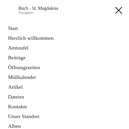
Buch - St. Magdalena
Navigation
Buch - St. Magdalena
Start
Herzlich willkommen
Gemeinde
Amtstafel
11 Schnellzugriffe
Beiträge
Bürgerservice
10 Schnellzugriffe
Öffnungszeiten
Müllkalender
+6
Artikel
Dateien
Kontakte
Unser Standort
Hauptadresse
Alben