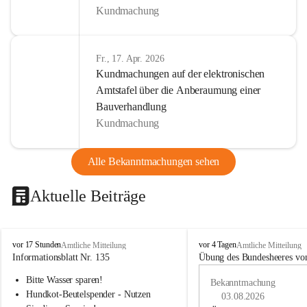
Kundmachung
Fr., 17. Apr. 2026
Kundmachungen auf der elektronischen
Amtstafel über die Anberaumung einer
Bauverhandlung
Kundmachung
Alle Bekanntmachungen sehen
Aktuelle Beiträge
B
B
vor 17 Stunden
vor 4 Tagen
Amtliche Mitteilung
Amtliche Mitteilung
u
u
Informationsblatt Nr. 135
Übung des Bundesheeres von
c
c
Bitte Wasser sparen!
h
h
Bekanntmachung
-
-
Hundkot-Beutelspender - Nutzen 
03.08.2026