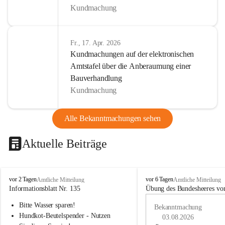
Kundmachung
Fr., 17. Apr. 2026
Kundmachungen auf der elektronischen
Amtstafel über die Anberaumung einer
Bauverhandlung
Kundmachung
Alle Bekanntmachungen sehen
Aktuelle Beiträge
B
B
vor 2 Tagen
vor 6 Tagen
Amtliche Mitteilung
Amtliche Mitteilung
u
u
Informationsblatt Nr. 135
Übung des Bundesheeres von
c
c
Bitte Wasser sparen!
h
h
Bekanntmachung
-
-
Hundkot-Beutelspender - Nutzen 
03.08.2026