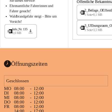
S
S
Sie dieses Service!
Öffentliche Bekanntm
t
t
Ehrenamtliche Fahrerinnen und 
.
.
2_Beilage_OEffent
Fahrer gesucht!
M
M
1 Seite
•
0,1 MB
Waldbrandgefahr steigt - Bitte um 
a
a
Vorsicht!
g
g
3_UEbungsraum_OEs
d
d
Info_Nr. 135
1 Seite
•
3,5 MB
a
a
0,6 MB
l
l
e
e
n
n
a
a
Öffnungszeiten
Geschlossen
MO
08:00
-
12:00
DI
08:00
-
12:00
MI
08:00
-
12:00
DO
08:00
-
12:00
FR
08:00
-
12:00
14:00
-
17:00