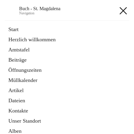
Buch - St. Magdalena
Navigation
Buch - St. Magdalena
Start
Herzlich willkommen
Gemeinde
Amtstafel
11 Schnellzugriffe
Beiträge
Bürgerservice
10 Schnellzugriffe
Öffnungszeiten
Müllkalender
+6
Artikel
Dateien
Kontakte
Unser Standort
Hauptadresse
Alben