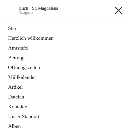
Buch - St. Magdalena
Navigation
Buch - St. Magdalena
Start
Herzlich willkommen
Gemeinde
Amtstafel
11 Schnellzugriffe
Beiträge
Bürgerservice
10 Schnellzugriffe
Öffnungszeiten
Müllkalender
+6
Artikel
Dateien
Kontakte
Unser Standort
Hauptadresse
Alben