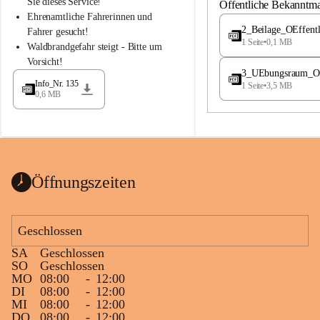
S
S
Sie dieses Service!
Öffentliche Bekanntm
t
t
Ehrenamtliche Fahrerinnen und 
.
.
2_Beilage_OEffent
Fahrer gesucht!
M
M
1 Seite
•
0,1 MB
Waldbrandgefahr steigt - Bitte um 
a
a
Vorsicht!
g
g
3_UEbungsraum_OEs
d
d
Info_Nr. 135
1 Seite
•
3,5 MB
a
a
0,6 MB
l
l
e
e
n
n
a
a
Öffnungszeiten
Geschlossen
SA
Geschlossen
SO
Geschlossen
MO
08:00
-
12:00
DI
08:00
-
12:00
MI
08:00
-
12:00
DO
08:00
-
12:00