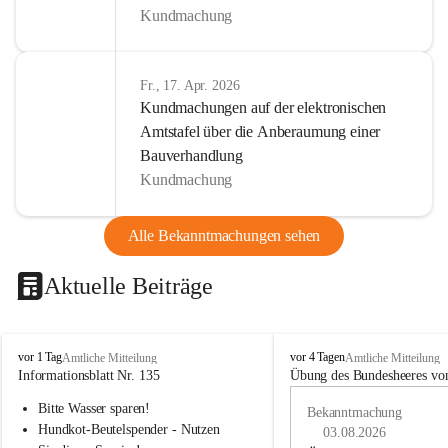
Kundmachung
Fr., 17. Apr. 2026
Kundmachungen auf der elektronischen
Amtstafel über die Anberaumung einer
Bauverhandlung
Kundmachung
Alle Bekanntmachungen sehen
Aktuelle Beiträge
B
B
vor 1 Tag
vor 4 Tagen
Amtliche Mitteilung
Amtliche Mitteilung
u
u
Informationsblatt Nr. 135
Übung des Bundesheeres von
c
c
Bitte Wasser sparen!
h
h
Bekanntmachung
-
-
Hundkot-Beutelspender - Nutzen 
03.08.2026