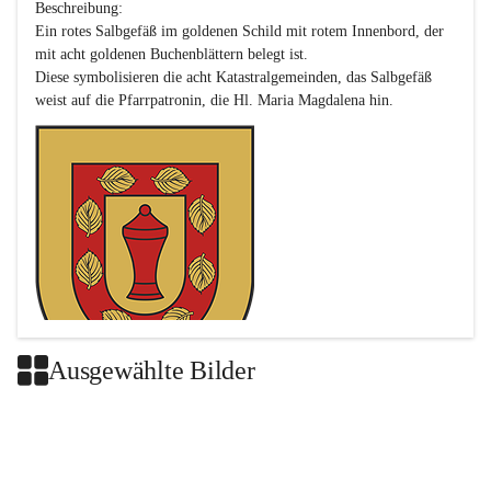
Beschreibung:

Ein rotes Salbgefäß im goldenen Schild mit rotem Innenbord, der 
mit acht goldenen Buchenblättern belegt ist.

Diese symbolisieren die acht Katastralgemeinden, das Salbgefäß 
Ausgewählte Bilder
Das neue Wappen ist eine Verschmelzung der Wappen der ehemals 
selbstständigen Gemeinden Buch-Geiseldorf und St. Magdalena.
