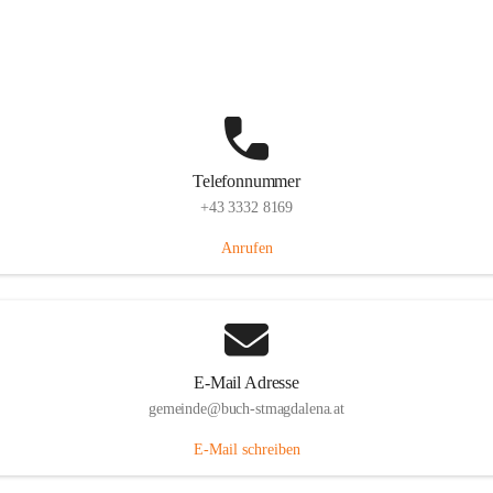
St. Magdalena 55, 8274 Buch-St. Magdalena, AUT
Auf Karte ansehen
Telefonnummer
+43 3332 8169
Anrufen
E-Mail Adresse
gemeinde@buch-stmagdalena.at
E-Mail schreiben