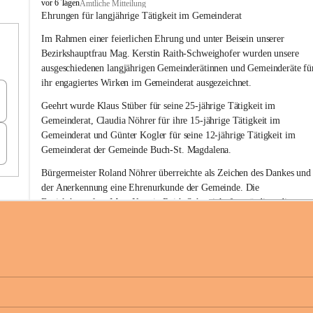
B
vor 6 Tagen
Amtliche Mitteilung
u
Ehrungen für langjährige Tätigkeit im Gemeinderat
c
Im Rahmen einer feierlichen Ehrung und unter Beisein unserer 
h
-
Bezirkshauptfrau Mag. Kerstin Raith-Schweighofer wurden unsere 
S
ausgeschiedenen langjährigen Gemeinderätinnen und Gemeinderäte fü
t
ihr engagiertes Wirken im Gemeinderat ausgezeichnet.
.
M
Geehrt wurde 
Klaus Stüber 
für seine 
25-jährige Tätigkeit
 im 
a
Gemeinderat, 
Claudia Nöhrer 
für ihre
 15-jährige Tätigkeit
 im 
g
Gemeinderat und 
Günter Kogler 
für seine
 12-jährige Tätigkeit
 im 
d
Gemeinderat der Gemeinde Buch-St. Magdalena. 
a
l
Bürgermeister Roland Nöhrer überreichte als Zeichen des Dankes und
e
der Anerkennung eine Ehrenurkunde der Gemeinde. Die 
n
Bezirkshauptfrau Mag. Kerstin Raith-Schweighofer würdigte die 
a
langjährige kommunalpolitische Tätigkeit mit der Überreichung eines 
Ehrendiploms der Steiermärkischen Landesregierung.
Die Gemeinde Buch-St. Magdalena und das Land Steiermark bedanke
sich herzlich für den langjährigen Einsatz, das verantwortungsbewusst
+6
Engagement und die wertvolle Mitarbeit zum Wohle der 
Gemeindebürgerinnen und Gemeindebürger!