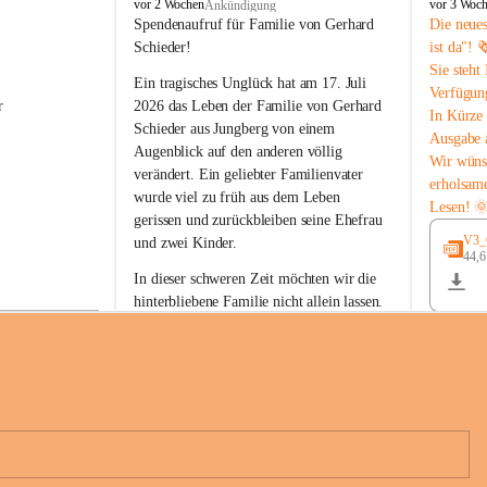
B
B
vor 2 Wochen
vor 3 Woc
Ankündigung
u
u
Spendenaufruf für Familie von Gerhard 
Die neue
c
c
Schieder!
ist da"! 
h
h
Sie steht
-
-
Ein tragisches Unglück hat am 17. Juli 
Verfügun
S
S
r 
2026 das Leben der Familie von Gerhard 
In Kürze 
t
t
Schieder aus Jungberg von einem 
Ausgabe 
.
.
Augenblick auf den anderen völlig 
M
M
Wir wüns
verändert. Ein geliebter Familienvater 
a
a
erholsam
wurde viel zu früh aus dem Leben 
g
g
Lesen! 
d
d
gerissen und zurückbleiben seine Ehefrau 
a
a
V3_G
und zwei Kinder.
l
l
44,
 
e
e
In dieser schweren Zeit möchten wir die 
n
n
hinterbliebene Familie nicht allein lassen. 
a
a
Mit Ihrer Spende können Sie ein Zeichen 
der Anteilnahme und der Solidarität setzen.
Wir danken allen Spenderinnen und 
n 
Spendern von Herzen für ihre 
e 
Unterstützung, ihre Hilfsbereitschaft und 
ihr Mitgefühl.