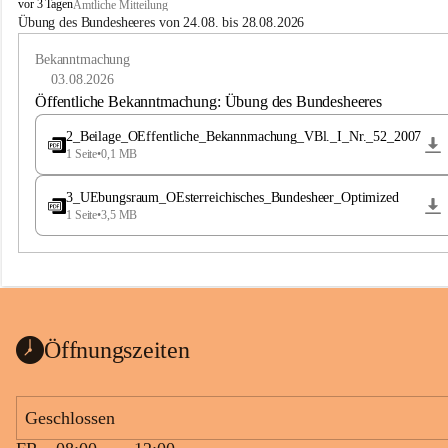
B
vor 3 Tagen
Amtliche Mitteilung
u
Übung des Bundesheeres von 24.08. bis 28.08.2026
c
h
Bekanntmachung
-
03.08.2026
S
Öffentliche Bekanntmachung: Übung des Bundesheeres
t
.
2_Beilage_OEffentliche_Bekannmachung_VBl._I_Nr._52_2007
M
1 Seite
•
0,1 MB
a
g
3_UEbungsraum_OEsterreichisches_Bundesheer_Optimized
d
1 Seite
•
3,5 MB
a
l
e
n
a
Öffnungszeiten
Geschlossen