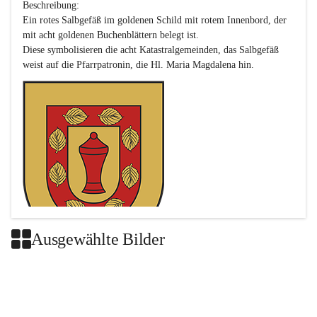
Beschreibung:

Ein rotes Salbgefäß im goldenen Schild mit rotem Innenbord, der 
mit acht goldenen Buchenblättern belegt ist.

Diese symbolisieren die acht Katastralgemeinden, das Salbgefäß 
Ausgewählte Bilder
Das neue Wappen ist eine Verschmelzung der Wappen der ehemals 
selbstständigen Gemeinden Buch-Geiseldorf und St. Magdalena.
