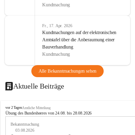
Kundmachung
Fr., 17. Apr. 2026
Kundmachungen auf der elektronischen
Amtstafel über die Anberaumung einer
Bauverhandlung
Kundmachung
Alle Bekanntmachungen sehen
Aktuelle Beiträge
B
vor 2 Tagen
Amtliche Mitteilung
u
Übung des Bundesheeres von 24.08. bis 28.08.2026
c
h
Bekanntmachung
-
03.08.2026