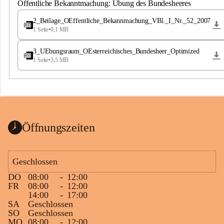
S
Öffentliche Bekanntmachung: Übung des Bundesheeres
t
.
2_Beilage_OEffentliche_Bekannmachung_VBl._I_Nr._52_2007
M
1 Seite
•
0,1 MB
a
g
3_UEbungsraum_OEsterreichisches_Bundesheer_Optimized
d
1 Seite
•
3,5 MB
a
l
e
n
a
Öffnungszeiten
Geschlossen
DO
08:00
-
12:00
FR
08:00
-
12:00
14:00
-
17:00
SA
Geschlossen
SO
Geschlossen
MO
08:00
-
12:00