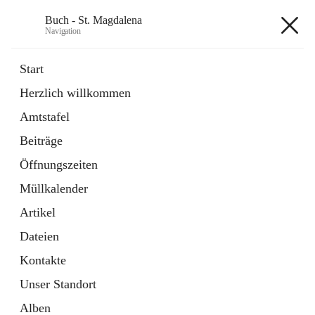
Buch - St. Magdalena
Navigation
Buch - St. Magdalena
Start
Herzlich willkommen
Gemeinde
Amtstafel
11 Schnellzugriffe
Beiträge
Bürgerservice
10 Schnellzugriffe
Öffnungszeiten
Müllkalender
+6
Artikel
Dateien
Kontakte
Unser Standort
Hauptadresse
Alben