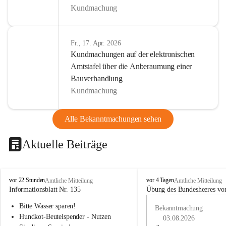
Kundmachung
Fr., 17. Apr. 2026
Kundmachungen auf der elektronischen
Amtstafel über die Anberaumung einer
Bauverhandlung
Kundmachung
Alle Bekanntmachungen sehen
Aktuelle Beiträge
B
B
vor 22 Stunden
vor 4 Tagen
Amtliche Mitteilung
Amtliche Mitteilung
u
u
Informationsblatt Nr. 135
Übung des Bundesheeres von
c
c
Bitte Wasser sparen!
h
h
Bekanntmachung
-
-
Hundkot-Beutelspender - Nutzen 
03.08.2026