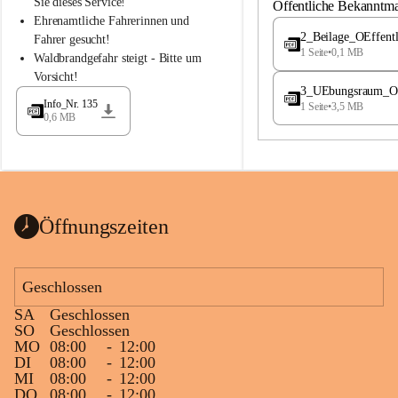
S
S
Sie dieses Service!
Öffentliche Bekanntm
t
t
Ehrenamtliche Fahrerinnen und 
.
.
2_Beilage_OEffent
Fahrer gesucht!
M
M
1 Seite
•
0,1 MB
Waldbrandgefahr steigt - Bitte um 
a
a
Vorsicht!
g
g
3_UEbungsraum_OEs
d
d
Info_Nr. 135
1 Seite
•
3,5 MB
a
a
0,6 MB
l
l
e
e
n
n
a
a
Öffnungszeiten
Geschlossen
SA
Geschlossen
SO
Geschlossen
MO
08:00
-
12:00
DI
08:00
-
12:00
MI
08:00
-
12:00
DO
08:00
-
12:00