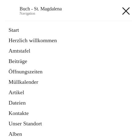
Buch - St. Magdalena
Navigation
Buch - St. Magdalena
Start
Herzlich willkommen
Gemeinde
Amtstafel
11 Schnellzugriffe
Beiträge
Bürgerservice
10 Schnellzugriffe
Öffnungszeiten
Müllkalender
+6
Artikel
Dateien
Kontakte
Unser Standort
Hauptadresse
Alben