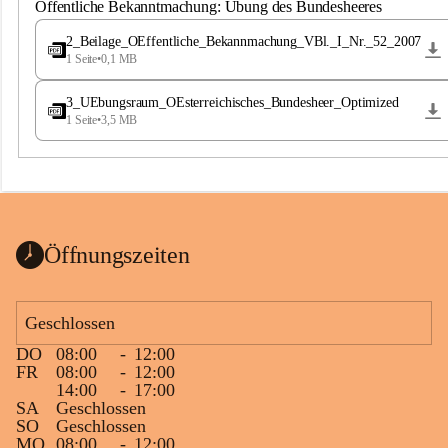
S
Öffentliche Bekanntmachung: Übung des Bundesheeres
t
.
2_Beilage_OEffentliche_Bekannmachung_VBl._I_Nr._52_2007
M
1 Seite
•
0,1 MB
a
g
3_UEbungsraum_OEsterreichisches_Bundesheer_Optimized
d
1 Seite
•
3,5 MB
a
l
e
n
a
Öffnungszeiten
Geschlossen
DO
08:00
-
12:00
FR
08:00
-
12:00
14:00
-
17:00
SA
Geschlossen
SO
Geschlossen
MO
08:00
-
12:00