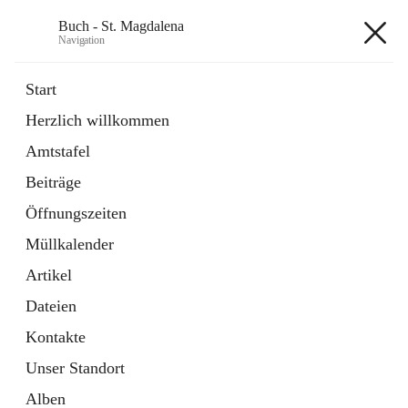
Buch - St. Magdalena
Navigation
Buch - St. Magdalena
Start
Herzlich willkommen
Gemeinde
Amtstafel
11 Schnellzugriffe
Beiträge
Bürgerservice
10 Schnellzugriffe
Öffnungszeiten
Müllkalender
+6
Artikel
Dateien
Kontakte
Unser Standort
Hauptadresse
Alben