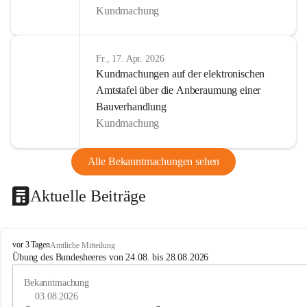
Kundmachung
Fr., 17. Apr. 2026
Kundmachungen auf der elektronischen
Amtstafel über die Anberaumung einer
Bauverhandlung
Kundmachung
Alle Bekanntmachungen sehen
Aktuelle Beiträge
B
vor 3 Tagen
Amtliche Mitteilung
u
Übung des Bundesheeres von 24.08. bis 28.08.2026
c
h
Bekanntmachung
-
03.08.2026