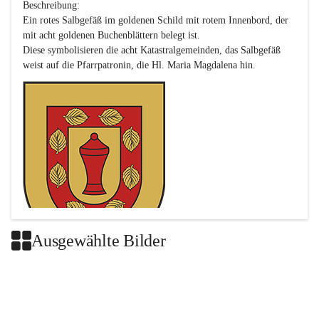
Beschreibung:

Ein rotes Salbgefäß im goldenen Schild mit rotem Innenbord, der 
mit acht goldenen Buchenblättern belegt ist.

Diese symbolisieren die acht Katastralgemeinden, das Salbgefäß 
Ausgewählte Bilder
Das neue Wappen ist eine Verschmelzung der Wappen der ehemals 
selbstständigen Gemeinden Buch-Geiseldorf und St. Magdalena.
