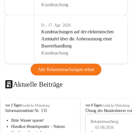
Kundmachung
Fr., 17. Apr. 2026
Kundmachungen auf der elektronischen
Amtstafel über die Anberaumung einer
Bauverhandlung
Kundmachung
Alle Bekanntmachungen sehen
Aktuelle Beiträge
B
B
vor 2 Tagen
vor 6 Tagen
Amtliche Mitteilung
Amtliche Mitteilung
u
u
Informationsblatt Nr. 135
Übung des Bundesheeres von
c
c
Bitte Wasser sparen!
h
h
Bekanntmachung
-
-
Hundkot-Beutelspender - Nutzen 
03.08.2026