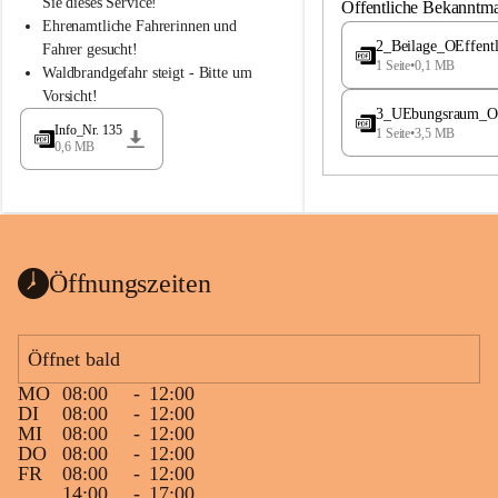
S
S
Sie dieses Service!
Öffentliche Bekanntm
t
t
Ehrenamtliche Fahrerinnen und 
.
.
2_Beilage_OEffent
Fahrer gesucht!
M
M
1 Seite
•
0,1 MB
Waldbrandgefahr steigt - Bitte um 
a
a
Vorsicht!
g
g
3_UEbungsraum_OEs
d
d
Info_Nr. 135
1 Seite
•
3,5 MB
a
a
0,6 MB
l
l
e
e
n
n
a
a
Öffnungszeiten
Öffnet bald
MO
08:00
-
12:00
DI
08:00
-
12:00
MI
08:00
-
12:00
DO
08:00
-
12:00
FR
08:00
-
12:00
14:00
-
17:00