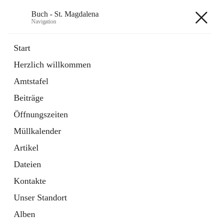
Buch - St. Magdalena
Navigation
Buch - St. Magdalena
Start
Herzlich willkommen
Gemeinde
Amtstafel
11 Schnellzugriffe
Beiträge
Bürgerservice
10 Schnellzugriffe
Öffnungszeiten
Müllkalender
+6
Artikel
Dateien
Kontakte
Unser Standort
Hauptadresse
Alben