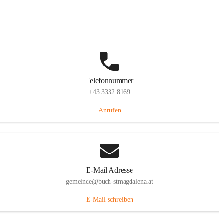
St. Magdalena 55, 8274 Buch-St. Magdalena, AUT
Auf Karte ansehen
Telefonnummer
+43 3332 8169
Anrufen
E-Mail Adresse
gemeinde@buch-stmagdalena.at
E-Mail schreiben