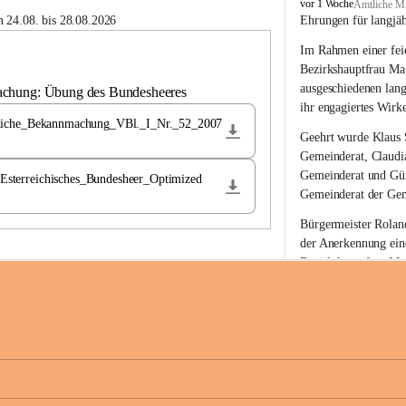
B
vor 1 Woche
Amtliche Mi
u
 24.08. bis 28.08.2026
Ehrungen für langjä
c
Im Rahmen einer feie
h
-
Bezirkshauptfrau Ma
S
ausgeschiedenen lan
achung: Übung des Bundesheeres
t
ihr engagiertes Wirk
.
liche_Bekannmachung_VBl._I_Nr._52_2007
M
Geehrt wurde 
Klaus 
a
Gemeinderat, 
Claudi
g
Gemeinderat und 
Gü
terreichisches_Bundesheer_Optimized
d
Gemeinderat der Gem
a
l
Bürgermeister Roland
e
der Anerkennung ein
n
Bezirkshauptfrau Mag
a
langjährige kommunal
Ehrendiploms der St
Die Gemeinde Buch-S
sich herzlich für de
Engagement und die 
Gemeindebürgerinne