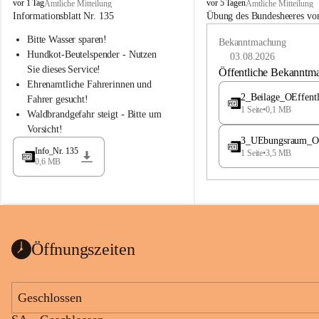
B
B
vor 1 Tag
vor 5 Tagen
Amtliche Mitteilung
Amtliche Mitteilung
u
u
Informationsblatt Nr. 135
Übung des Bundesheeres von
c
c
Bitte Wasser sparen!
h
h
Bekanntmachung
-
-
Hundkot-Beutelspender - Nutzen 
03.08.2026
S
S
Sie dieses Service!
Öffentliche Bekanntm
t
t
Ehrenamtliche Fahrerinnen und 
.
.
2_Beilage_OEffent
Fahrer gesucht!
M
M
1 Seite
•
0,1 MB
Waldbrandgefahr steigt - Bitte um 
a
a
Vorsicht!
g
g
3_UEbungsraum_OEs
d
d
Info_Nr. 135
1 Seite
•
3,5 MB
a
a
0,6 MB
l
l
e
e
n
n
a
a
Öffnungszeiten
Geschlossen