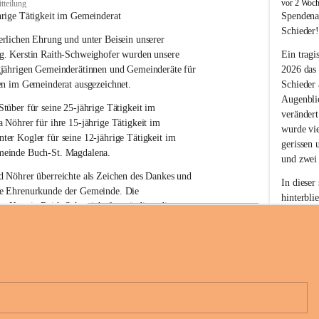
B
vor 2 Woc
tteilung
u
hrige Tätigkeit im Gemeinderat
Spendena
c
Schieder
rlichen Ehrung und unter Beisein unserer 
h
-
g. Kerstin Raith-Schweighofer wurden unsere 
Ein tragi
S
gjährigen Gemeinderätinnen und Gemeinderäte für 
2026 das
t
en im Gemeinderat ausgezeichnet.
Schieder
.
Augenblic
M
Stüber 
für seine 
25-jährige Tätigkeit
 im 
verändert
a
a Nöhrer 
für ihre
 15-jährige Tätigkeit
 im 
wurde vi
g
nter Kogler 
für seine
 12-jährige Tätigkeit
 im 
d
gerissen 
einde Buch-St. Magdalena. 
a
und zwei
l
 Nöhrer überreichte als Zeichen des Dankes und 
e
In dieser
e Ehrenurkunde der Gemeinde. Die 
n
hinterbli
. Kerstin Raith-Schweighofer würdigte die 
a
Mit Ihrer
politische Tätigkeit mit der Überreichung eines 
der Antei
eiermärkischen Landesregierung.
Wir dank
t. Magdalena und das Land Steiermark bedanken 
Spendern 
n langjährigen Einsatz, das verantwortungsbewusste 
Unterstüt
+6
wertvolle Mitarbeit zum Wohle der 
ihr Mitge
n und Gemeindebürger!