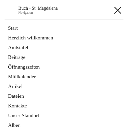
Buch - St. Magdalena
Navigation
Buch - St. Magdalena
Start
Herzlich willkommen
Gemeinde
Amtstafel
11 Schnellzugriffe
Beiträge
Bürgerservice
10 Schnellzugriffe
Öffnungszeiten
Müllkalender
+6
Artikel
Dateien
Kontakte
Unser Standort
Hauptadresse
Alben