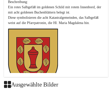
Beschreibung:

Ein rotes Salbgefäß im goldenen Schild mit rotem Innenbord, der 
mit acht goldenen Buchenblättern belegt ist.

Diese symbolisieren die acht Katastralgemeinden, das Salbgefäß 
Ausgewählte Bilder
Das neue Wappen ist eine Verschmelzung der Wappen der ehemals 
selbstständigen Gemeinden Buch-Geiseldorf und St. Magdalena.
