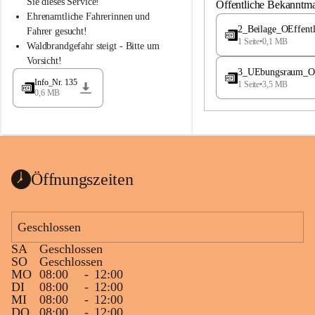
S
S
Sie dieses Service!
Öffentliche Bekanntm
t
t
Ehrenamtliche Fahrerinnen und 
.
.
2_Beilage_OEffent
Fahrer gesucht!
M
M
1 Seite
•
0,1 MB
Waldbrandgefahr steigt - Bitte um 
a
a
Vorsicht!
g
g
3_UEbungsraum_OEs
d
d
Info_Nr. 135
1 Seite
•
3,5 MB
a
a
0,6 MB
l
l
e
e
n
n
a
a
Öffnungszeiten
Geschlossen
SA
Geschlossen
SO
Geschlossen
MO
08:00
-
12:00
DI
08:00
-
12:00
MI
08:00
-
12:00
DO
08:00
-
12:00