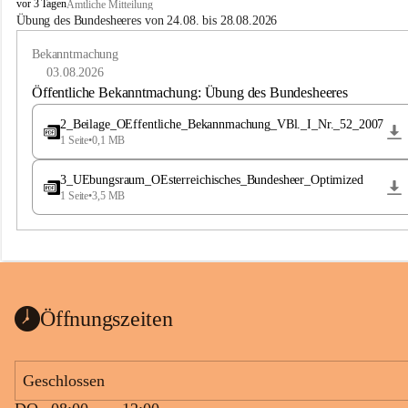
B
vor 3 Tagen
Amtliche Mitteilung
u
Übung des Bundesheeres von 24.08. bis 28.08.2026
c
h
Bekanntmachung
-
03.08.2026
S
Öffentliche Bekanntmachung: Übung des Bundesheeres
t
.
2_Beilage_OEffentliche_Bekannmachung_VBl._I_Nr._52_2007
M
1 Seite
•
0,1 MB
a
g
3_UEbungsraum_OEsterreichisches_Bundesheer_Optimized
d
1 Seite
•
3,5 MB
a
l
e
n
a
Öffnungszeiten
Geschlossen