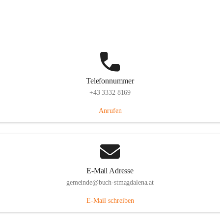
St. Magdalena 55, 8274 Buch-St. Magdalena, AUT
Auf Karte ansehen
Telefonnummer
+43 3332 8169
Anrufen
E-Mail Adresse
gemeinde@buch-stmagdalena.at
E-Mail schreiben