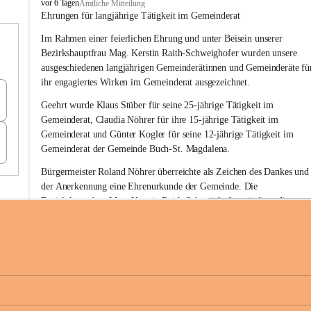
B
vor 6 Tagen
Amtliche Mitteilung
u
Ehrungen für langjährige Tätigkeit im Gemeinderat
c
Im Rahmen einer feierlichen Ehrung und unter Beisein unserer 
h
-
Bezirkshauptfrau Mag. Kerstin Raith-Schweighofer wurden unsere 
S
ausgeschiedenen langjährigen Gemeinderätinnen und Gemeinderäte fü
t
ihr engagiertes Wirken im Gemeinderat ausgezeichnet.
.
M
Geehrt wurde 
Klaus Stüber 
für seine 
25-jährige Tätigkeit
 im 
a
Gemeinderat, 
Claudia Nöhrer 
für ihre
 15-jährige Tätigkeit
 im 
g
Gemeinderat und 
Günter Kogler 
für seine
 12-jährige Tätigkeit
 im 
d
Gemeinderat der Gemeinde Buch-St. Magdalena. 
a
l
Bürgermeister Roland Nöhrer überreichte als Zeichen des Dankes und
e
der Anerkennung eine Ehrenurkunde der Gemeinde. Die 
n
Bezirkshauptfrau Mag. Kerstin Raith-Schweighofer würdigte die 
a
langjährige kommunalpolitische Tätigkeit mit der Überreichung eines 
Ehrendiploms der Steiermärkischen Landesregierung.
Die Gemeinde Buch-St. Magdalena und das Land Steiermark bedanke
sich herzlich für den langjährigen Einsatz, das verantwortungsbewusst
+6
Engagement und die wertvolle Mitarbeit zum Wohle der 
Gemeindebürgerinnen und Gemeindebürger!