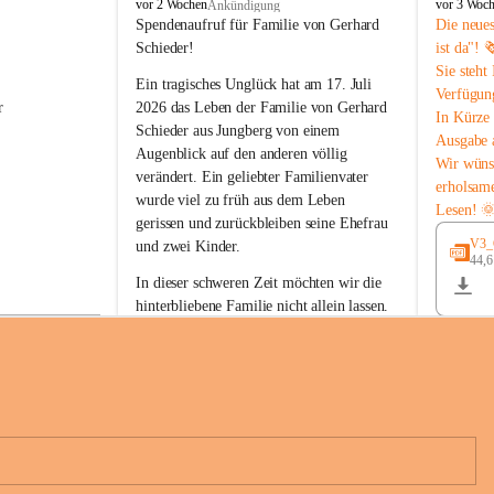
B
B
vor 2 Wochen
vor 3 Woc
Ankündigung
u
u
Spendenaufruf für Familie von Gerhard 
Die neue
c
c
Schieder!
ist da"! 
h
h
Sie steht
-
-
Ein tragisches Unglück hat am 17. Juli 
Verfügun
S
S
r 
2026 das Leben der Familie von Gerhard 
In Kürze 
t
t
Schieder aus Jungberg von einem 
Ausgabe 
.
.
Augenblick auf den anderen völlig 
M
M
Wir wüns
verändert. Ein geliebter Familienvater 
a
a
erholsam
wurde viel zu früh aus dem Leben 
g
g
Lesen! 
d
d
gerissen und zurückbleiben seine Ehefrau 
a
a
V3_G
und zwei Kinder.
l
l
44,
 
e
e
In dieser schweren Zeit möchten wir die 
n
n
hinterbliebene Familie nicht allein lassen. 
a
a
Mit Ihrer Spende können Sie ein Zeichen 
der Anteilnahme und der Solidarität setzen.
Wir danken allen Spenderinnen und 
n 
Spendern von Herzen für ihre 
e 
Unterstützung, ihre Hilfsbereitschaft und 
ihr Mitgefühl.